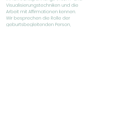
Visualisierungstechniken und die 
Arbeit mit Affirmationen kennen.
Wir besprechen die Rolle der 
geburtsbegleitenden Person, 
erarbeiten gemeinsame 
Entspannungsanker für euch als Paar 
und Massagetechniken, die ihr in der 
Schwangerschaft und während der 
Geburt nutzen könnt.
Show More
Hebammenkollektiv YONI
info@hebammenkollektiv-yoni.de
Impressum
Datenschutz
©2023 von YONI