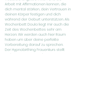
Arbeit mit Affirmationen kennen, die 
dich mental stärken, dein Vertrauen in 
deinen Körper festigen und dich 
während der Geburt unterstützen. Als 
Wochenbett Doula liegt mir auch die 
Zeit des Wochenbettes sehr am 
Herzen. Wir werden auch hier Raum 
haben um über deine perfekte 
Vorbereitung darauf zu sprechen.
Der Hypnobirthing Frauenkurs stellt 
zudem unsere gemeinsame 
Verbindung und den Austausch 
untereinander in den Mittelpunkt. Wir 
kommen miteinander ins Gespräch 
und es ist viel Raum für ein 
Miteinander. Der Kurs endet mit 
unserem stärkenden gemeinsamen 
Mothers Blessing.
Show More