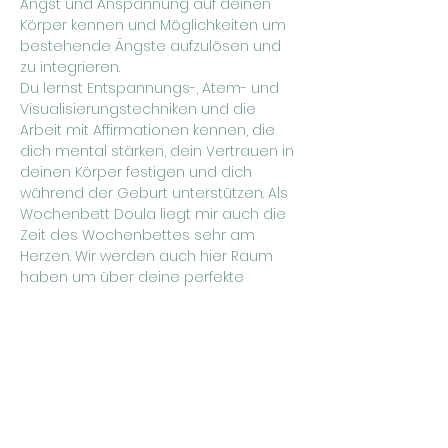
Angst und Anspannung auf deinen 
Körper kennen und Möglichkeiten um 
bestehende Ängste aufzulösen und 
zu integrieren.
Du lernst Entspannungs-, Atem- und 
Visualisierungstechniken und die 
Arbeit mit Affirmationen kennen, die 
dich mental stärken, dein Vertrauen in 
deinen Körper festigen und dich 
während der Geburt unterstützen. Als 
Wochenbett Doula liegt mir auch die 
Zeit des Wochenbettes sehr am 
Herzen. Wir werden auch hier Raum 
haben um über deine perfekte 
Vorbereitung darauf zu sprechen.
Der Hypnobirthing Frauenkurs stellt 
zudem unsere gemeinsame 
Verbindung und den Austausch 
untereinander in den Mittelpunkt. Wir 
kommen miteinander ins Gespräch 
und es ist viel Raum für ein 
Miteinander. Der Kurs endet mit 