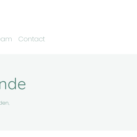
eam
Contact
unde
den,