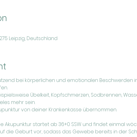
on
4275 Leipzig, Deutschland
nt
ützend bei körperlichen und emotionalen Beschwerden i
en.
pielsweise Übelkeit, Kopfschmerzen, Sodbrennen, Wass
les mehr sein.
 Akupunktur von deiner Krankenkasse übernommen.
 Akupunktur startet ab 36+0 SSW und findet einmal wöchen
auf die Geburt vor, sodass das Gewebe bereits in der S