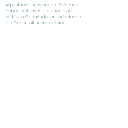
Akpunktierte schwangere Personen 
haben statistisch gesehen eine 
verkürzte Geburtsdauer und erleben 
die Geburt oft schmerzfreier.
Hierbei handelt sich um eine 
Privatleistung und kostet 15€ pro 
Sitzung.
Bitte melde dich zur 
Akupunktursprechstunde bei Sophie 
an (Telefon: 0152 04094207, Email: 
sophie@hebammenkollektiv-yoni.de)
Hebammenkollektiv YONI
info@hebammenkollektiv-yoni.de