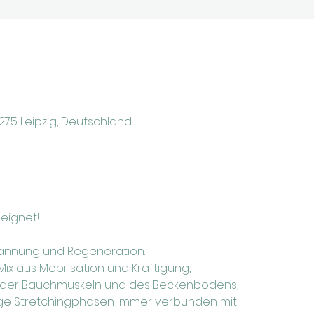
4275 Leipzig, Deutschland
eeignet!
pannung und Regeneration. 
Das heisst, es gibt einen Mix aus Mobilisation und Kräftigung, 	
besonders des Rückens, der Bauchmuskeln und des Beckenbodens, 	
ge Stretchingphasen immer verbunden mit  