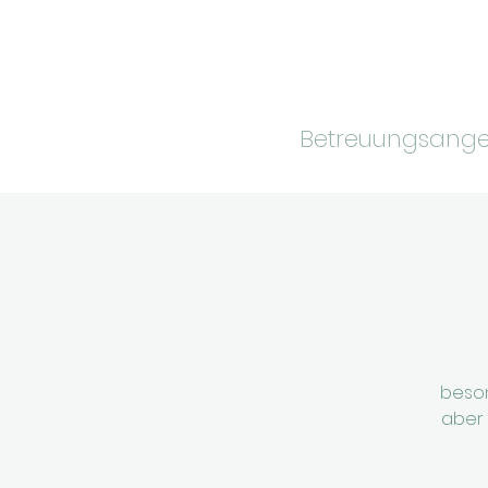
Betreuungsang
beson
aber