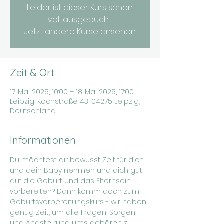
Leider ist dieser Kurs schon
voll ausgebucht.
Jetzt andere Kurse ansehen
Zeit & Ort
17. Mai 2025, 10:00 – 18. Mai 2025, 17:00
Leipzig, Kochstraße 43, 04275 Leipzig,
Deutschland
Informationen
Du möchtest dir bewusst Zeit für dich 
und dein Baby nehmen und dich gut 
auf die Geburt und das Elternsein 
vorbereiten? Dann komm doch zum 
Geburtsvorbereitungskurs - wir haben 
genug Zeit, um alle Fragen, Sorgen 
und Ängste rund ums gebären zu 