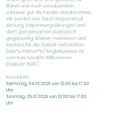
klären und euch vorzubereiten, 
zuhause gut als Familie anzukommen. 
Wir werden uns durch Körperarbeit, 
Atmung, Entpannungsübungen und 
dem gemeinsamen Austausch 
gegenseitig stärken, motivieren und 
bestens für die Geburt vorbereiten. 
Dein*e Partner*in/ Begleitperson ist 
zum Kurs herzlich Willkommen 
(Gebühr: 150€)
Kursdaten:
Samstag, 04.01.2025 von 10:00 bis 17:00 
Uhr
Sonntag, 05.01.2025 von 10:00 bis 17:00 
Uhr
Die Anmeldung zum Kurs ist 
verbindlich. Die Kosten übernimmt 
deine Krankenkasse. Für die 
Begleitpersongebühr wird eine 