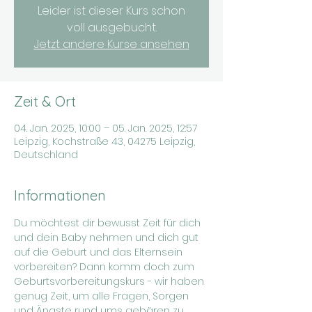
Leider ist dieser Kurs schon
voll ausgebucht.
Jetzt andere Kurse ansehen
Zeit & Ort
04. Jan. 2025, 10:00 – 05. Jan. 2025, 12:57
Leipzig, Kochstraße 43, 04275 Leipzig,
Deutschland
Informationen
Du möchtest dir bewusst Zeit für dich 
und dein Baby nehmen und dich gut 
auf die Geburt und das Elternsein 
vorbereiten? Dann komm doch zum 
Geburtsvorbereitungskurs - wir haben 
genug Zeit, um alle Fragen, Sorgen 
und Ängste rund ums gebären zu 