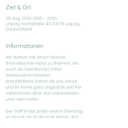
Zeit & Ort
05. Aug. 2025, 19:00 – 22:00
Leipzig, Kochstraße 43, 04275 Leipzig,
Deutschland
Informationen
Wir starten mit einem kleinen 
thematischen Input zu Themen, die 
euch als (werdende) Väter 
interessieren könnten.
Anschließend ziehen wir uns zurück 
und ihr könnt ganz ungestört und frei 
miteinander über das Vaterwerden 
und -sein reden.
Der Treff findet jeden ersten Dienstag 
im Monat ab 19 Uhr statt. Melde dich 
gerne direkt an, sodass wir planen 