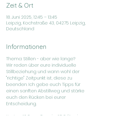
Zeit & Ort
18. Juni 2025, 12:45 – 13:45
Leipzig, Kochstraße 43, 04275 Leipzig,
Deutschland
Informationen
Thema: Stillen - aber wie lange?
Wir reden über eure individuelle 
Stillbeziehung und wann wohl der 
"richtige" Zeitpunkt ist, diese zu 
beenden. Ich gebe euch Tipps für 
einen sanften Abstillweg und stärke 
euch den Rücken bei eurer 
Entscheidung.
Kosten: 10€ pro Termin, 25€ für eine 
3er Karte (Termine frei wählbar)
Weitere Infos und Anmeldung unter: 