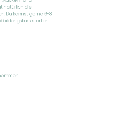
r-,Nacken- und 
 natürlich die 
. Du kannst gerne 6-8 
bildungskurs starten. 
rnommen.