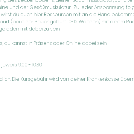
kung des Beckenbodens, deiner Bauchmuskulatur, Schulte
ine und der Gesäßmuskulatur.  Zu jeder Anspannung folgt
irst du auch hier Ressourcen mit an die Hand bekommen
rt (bei einer Bauchgeburt 10-12 Wochen) mit einem Rück
ngeladen mit dabei zu sein.
rs, du kannst in Präsenz oder Online dabei sein.
 17.12., jeweils 9:00 - 10:30 
ndlich. Die Kursgebühr wird von deiner Krankenkasse übe