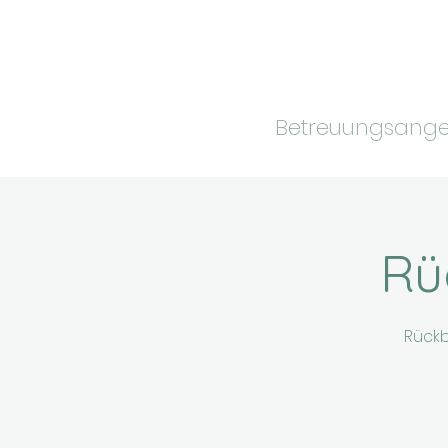
Betreuungsang
Rü
Rückb