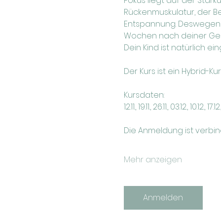
Fokus liegt auf der Stär
Rückenmuskulatur, der Be
Entspannung. Deswegen w
Wochen nach deiner Gebu
Dein Kind ist natürlich ei
Der Kurs ist ein Hybrid-Ku
Kursdaten:
12.11., 19.11., 26.11., 03.12., 10.12.,
Die Anmeldung ist verbi
Mehr anzeigen
Anmelden