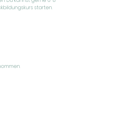
. Du kannst gerne 6-8 
bildungskurs starten. 
rnommen.