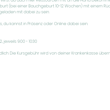
irst du auch hier Ressourcen mit an die Hand bekommen
rt (bei einer Bauchgeburt 10-12 Wochen) mit einem Rück
ngeladen mit dabei zu sein.
rs, du kannst in Präsenz oder Online dabei sein.
11.02., jeweils 9:00 - 10:30 
ndlich. Die Kursgebühr wird von deiner Krankenkasse übe