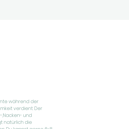
nnte während der 
keit verdient. Der 
r-,Nacken- und 
 natürlich die 