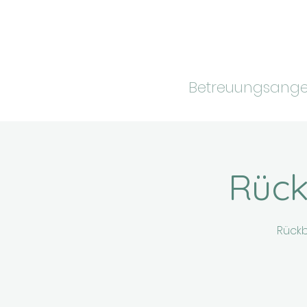
Betreuungsang
Rück
Rückb