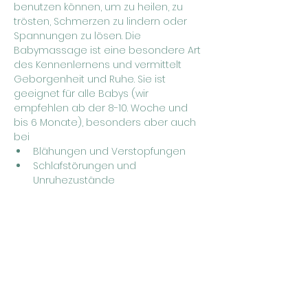
benutzen können, um zu heilen, zu 
trösten, Schmerzen zu lindern oder 
Spannungen zu lösen. Die 
Babymassage ist eine besondere Art 
des Kennenlernens und vermittelt 
Geborgenheit und Ruhe. Sie ist 
geeignet für alle Babys (wir 
empfehlen ab der 8-10. Woche und 
bis 6 Monate), besonders aber auch 
bei
Blähungen und Verstopfungen
Schlafstörungen und 
Unruhezustände
nach länger Trennung von den 
Eltern (z.B. bei Klinikaufenthalt) oder 
Geburtstrauma
Schritt für Schritt erlernst du die 
traditionelle Kunst der indischen 
Babymassage nach Frédérick Leboyer.