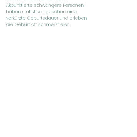
Akpunktierte schwangere Personen 
haben statistisch gesehen eine 
verkürzte Geburtsdauer und erleben 
die Geburt oft schmerzfreier.
Hierbei handelt sich um eine 
Privatleistung und kostet 15€ pro 
Sitzung.
Bitte melde dich zur 
Akupunktursprechstunde bei Sophie 
an (Telefon: 0152 04094207, Email: 
sophie@hebammenkollektiv-yoni.de)
Hebammenkollektiv YONI
info@hebammenkollektiv-yoni.de