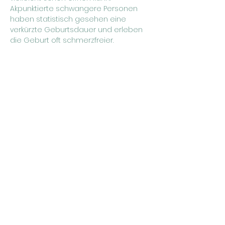
Akpunktierte schwangere Personen 
haben statistisch gesehen eine 
verkürzte Geburtsdauer und erleben 
die Geburt oft schmerzfreier.
Hierbei handelt sich um eine 
Privatleistung und kostet 15€ pro 
Sitzung.
Bitte melde dich zur 
Akupunktursprechstunde bei Sophie 
an (Telefon: 0152 04094207, Email: 
sophie@hebammenkollektiv-yoni.de)
Hebammenkollektiv YONI
info@hebammenkollektiv-yoni.de