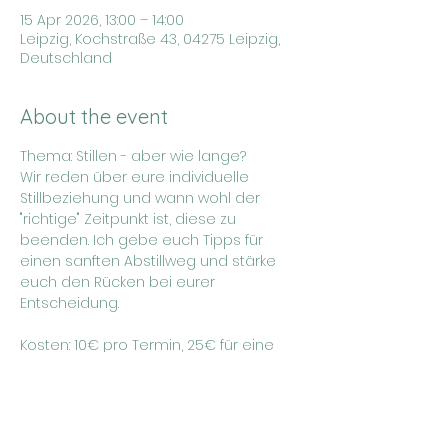
15 Apr 2026, 13:00 – 14:00
Leipzig, Kochstraße 43, 04275 Leipzig,
Deutschland
About the event
Thema: Stillen - aber wie lange?
Wir reden über eure individuelle 
Stillbeziehung und wann wohl der 
"richtige" Zeitpunkt ist, diese zu 
beenden. Ich gebe euch Tipps für 
einen sanften Abstillweg und stärke 
euch den Rücken bei eurer 
Entscheidung.
Kosten: 10€ pro Termin, 25€ für eine 
3er Karte (Termine frei wählbar)
Weitere Infos und Anmeldung unter: 
https://www.rundumbaby.de/stilltreffen/