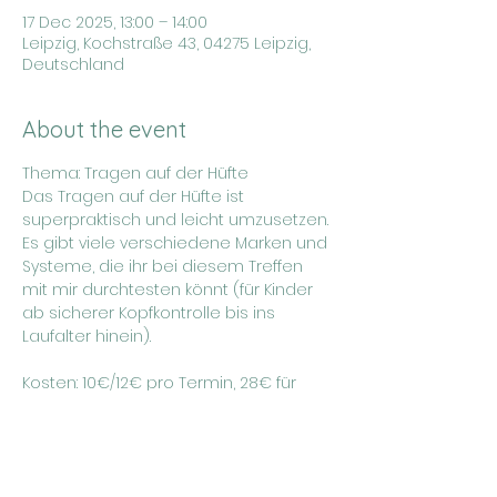
17 Dec 2025, 13:00 – 14:00
Leipzig, Kochstraße 43, 04275 Leipzig,
Deutschland
About the event
Thema: Tragen auf der Hüfte
Das Tragen auf der Hüfte ist 
superpraktisch und leicht umzusetzen. 
Es gibt viele verschiedene Marken und 
Systeme, die ihr bei diesem Treffen 
mit mir durchtesten könnt (für Kinder 
ab sicherer Kopfkontrolle bis ins 
Laufalter hinein).
Kosten: 10€/12€ pro Termin, 28€ für 
eine 3er Karte (Termine frei wählbar)
Weitere Infos und Anmeldung unter: 
https://www.rundumbaby.de/stilltreffen/